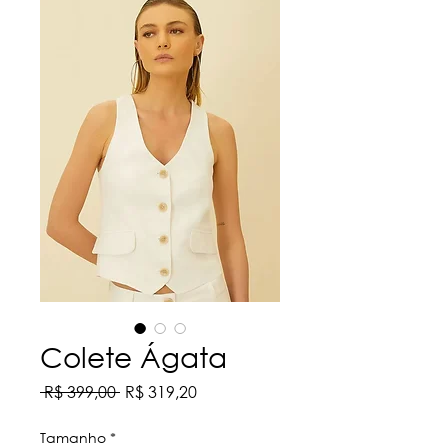
Colete Ágata
Preço
Preço
 R$ 399,00 
R$ 319,20
normal
promocional
Tamanho
*