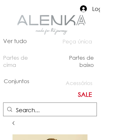
Login
Ver tudo
Peça única
Partes de
Partes de
cima
baixo
Conjuntos
Acessórios
SALE