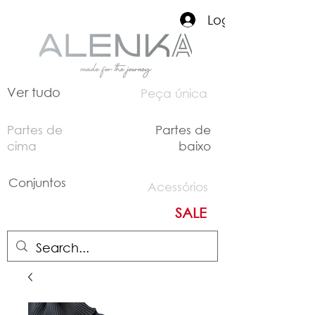
Login
Ver tudo
Peça única
Partes de
Partes de
cima
baixo
Conjuntos
Acessórios
SALE