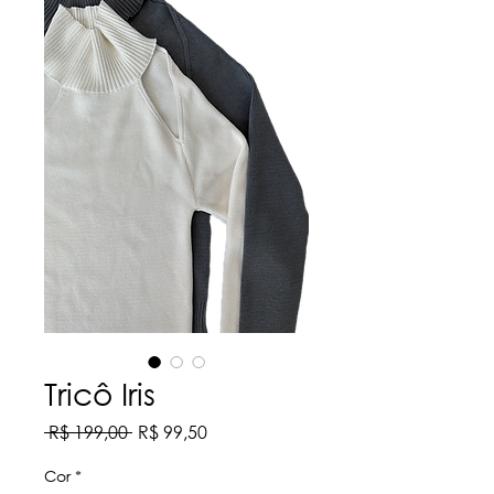
Tricô Iris
Preço
Preço
 R$ 199,00 
R$ 99,50
normal
promocional
Cor
*