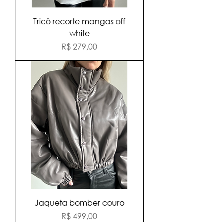
Tricô recorte mangas off
white
Preço
R$ 279,00
Jaqueta bomber couro
Preço
R$ 499,00