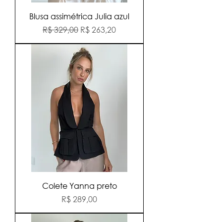
Blusa assimétrica Julia azul
Preço normal
Preço promocional
R$ 329,00
R$ 263,20
Colete Yanna preto
Preço
R$ 289,00