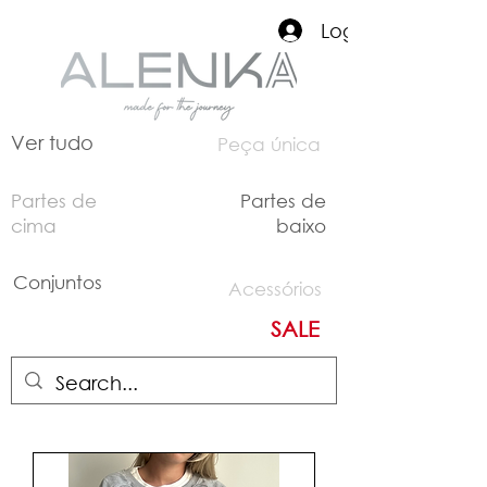
Login
Ver tudo
Peça única
Partes de
Partes de
cima
baixo
Conjuntos
Acessórios
SALE