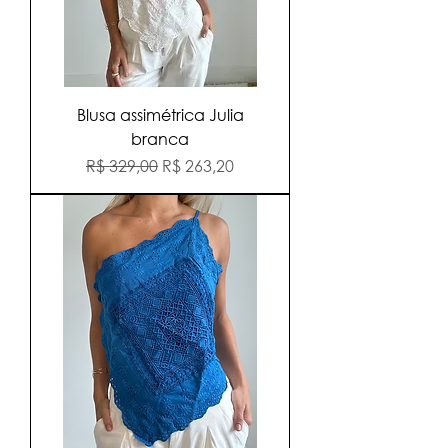
Blusa assimétrica Julia
branca
Preço normal
Preço promocional
R$ 329,00
R$ 263,20