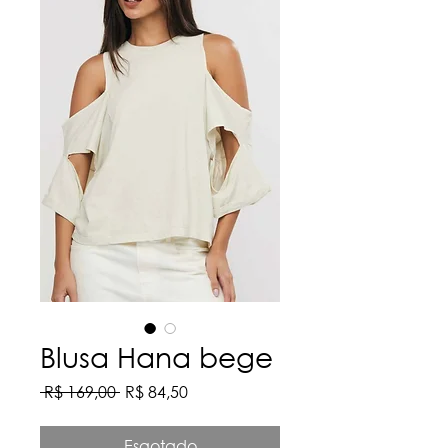
Blusa Hana bege
Preço
Preço
 R$ 169,00 
R$ 84,50
normal
promocional
Esgotado