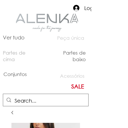
Login
Ver tudo
Peça única
Partes de
Partes de
cima
baixo
Conjuntos
Acessórios
SALE