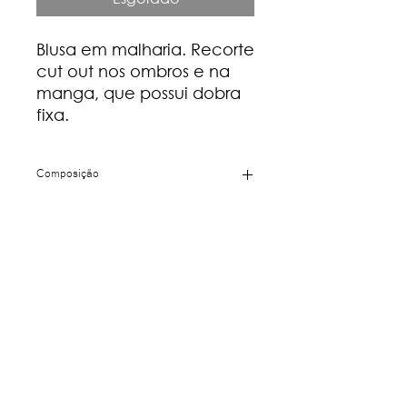
Blusa em malharia. Recorte
cut out nos ombros e na
manga, que possui dobra
fixa.
Composição
100% algodão
Guia de medidas
P (36) - Busto: 88 cm | Cintura: 70
cm | Quadril: 95 cm
M (38) - Busto: 92 cm | Cintura: 74
cm | Quadril: 99 cm
G (40) - Busto: 96 cm | Cintura: 78
cm | Quadril: 103 cm
Política de privacidade
Política de trocas e devoluções