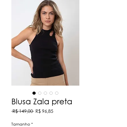
Blusa Zala preta
Preço
Preço
 R$ 149,00 
R$ 96,85
normal
promocional
Tamanho
*