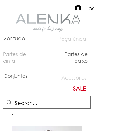
Login
Ver tudo
Peça única
Partes de
Partes de
cima
baixo
Conjuntos
Acessórios
SALE