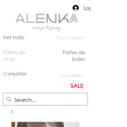
Login
Ver tudo
Peça única
Partes de
Partes de
cima
baixo
Conjuntos
Acessórios
SALE