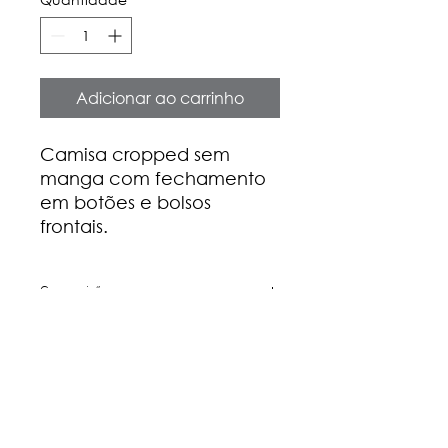
Adicionar ao carrinho
Camisa cropped sem
manga com fechamento
em botões e bolsos
frontais.
Composição
100% algodão
Medidas
P
M
G