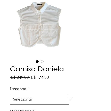
Camisa Daniela
Preço
Preço
 R$ 249,00 
R$ 174,30
normal
promocional
Tamanho
*
Quantidade
*