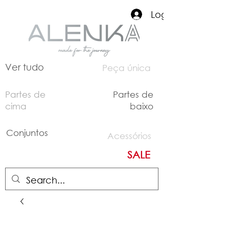
Login
Ver tudo
Peça única
Partes de
Partes de
cima
baixo
Conjuntos
Acessórios
SALE