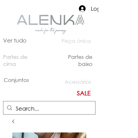
Login
Ver tudo
Peça única
Partes de
Partes de
cima
baixo
Conjuntos
Acessórios
SALE