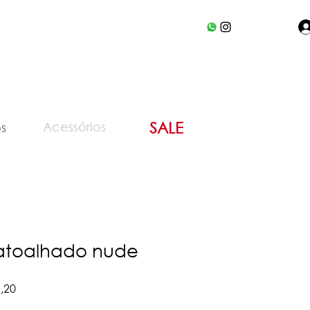
Acessórios
SALE
s
atoalhado nude
Preço
,20
promocional