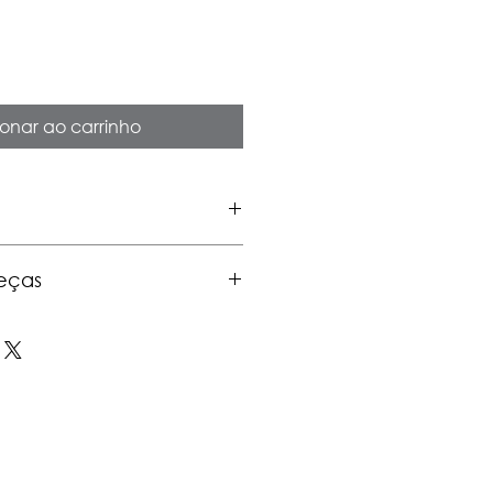
onar ao carrinho
eças
cm