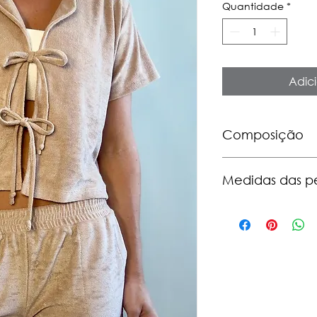
Quantidade
*
Adici
Composição
100% poliéster
Medidas das p
Blusa:
- largura: 54cm
- comprimento: 46
- manga: 14cm
Shorts:
- cós elástico: 35m
- quadril: 50cm