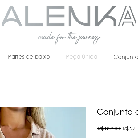
Partes de baixo
Peça única
Conjunto
Conjunto 
Preço
 R$ 339,00 
R$ 271
normal